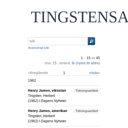
TINGSTENS
Avancerad sök
1
–
15
av
45
visa:
15
|
sortera:
år (nyare till äldre)
«föregående
1
nästa
»
1962
Henry James, viktorian
Tidningsartikel
Tingsten, Herbert
(
1962
) I
Dagens Nyheter
Henry James, amerikan
Tidningsartikel
Tingsten, Herbert
(
1962
) I
Dagens Nyheter