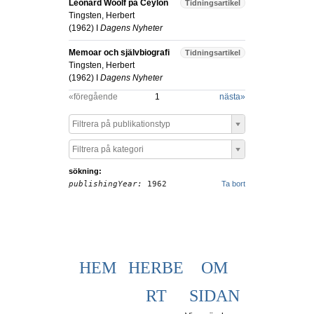
Leonard Woolf på Ceylon
Tidningsartikel
Tingsten, Herbert
(
1962
) I
Dagens Nyheter
Memoar och självbiografi
Tidningsartikel
Tingsten, Herbert
(
1962
) I
Dagens Nyheter
«föregående
1
nästa
»
Filtrera på publikationstyp
Filtrera på kategori
sökning:
publishingYear:
1962
Ta bort
HEM
HERBE
OM
RT
SIDAN