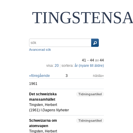
TINGSTENS
Avancerad sök
41
–
44
av
44
visa:
20
|
sortera:
år (nyare till äldre)
«
föregående
3
nästa»
1961
Det schweiziska
Tidningsartikel
manssamhället
Tingsten, Herbert
(
1961
) I
Dagens Nyheter
Schweizarna om
Tidningsartikel
atomvapen
Tingsten, Herbert