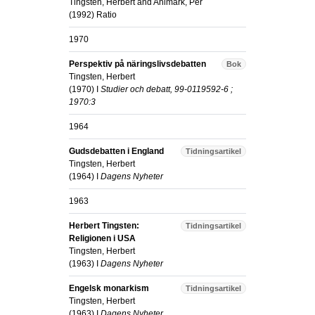
Tingsten, Herbert
and
Ahlmark, Per
(
1992
)
Ratio
1970
Perspektiv på näringslivsdebatten
Bok
Tingsten, Herbert
(
1970
) I
Studier och debatt, 99-0119592-6 ;
1970:3
1964
Gudsdebatten i England
Tidningsartikel
Tingsten, Herbert
(
1964
) I
Dagens Nyheter
1963
Herbert Tingsten:
Tidningsartikel
Religionen i USA
Tingsten, Herbert
(
1963
) I
Dagens Nyheter
Engelsk monarkism
Tidningsartikel
Tingsten, Herbert
(
1963
) I
Dagens Nyheter