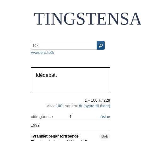
TINGSTENS
Avancerad sök
Idédebatt
1
–
100
av
229
visa:
100
|
sortera:
år (nyare till äldre)
«föregående
1
nästa
»
1992
Tyranniet begär förtroende
Bok