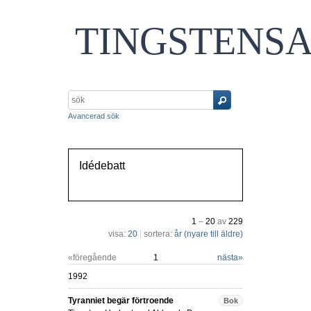
TINGSTENS
Avancerad sök
Idédebatt
1
–
20
av
229
visa:
20
|
sortera:
år (nyare till äldre)
«föregående
1
nästa
»
1992
Tyranniet begär förtroende
Bok