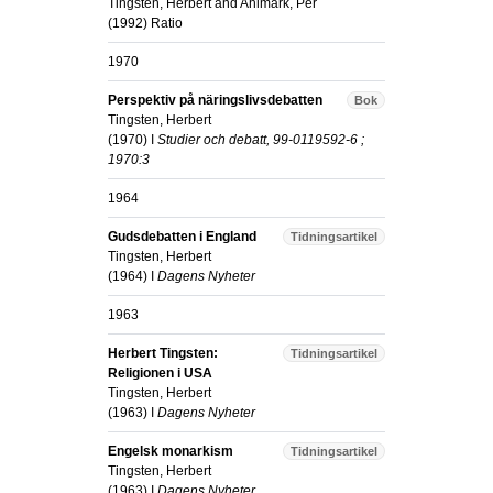
Tingsten, Herbert
and
Ahlmark, Per
(
1992
)
Ratio
1970
Perspektiv på näringslivsdebatten
Bok
Tingsten, Herbert
(
1970
) I
Studier och debatt, 99-0119592-6 ;
1970:3
1964
Gudsdebatten i England
Tidningsartikel
Tingsten, Herbert
(
1964
) I
Dagens Nyheter
1963
Herbert Tingsten:
Tidningsartikel
Religionen i USA
Tingsten, Herbert
(
1963
) I
Dagens Nyheter
Engelsk monarkism
Tidningsartikel
Tingsten, Herbert
(
1963
) I
Dagens Nyheter