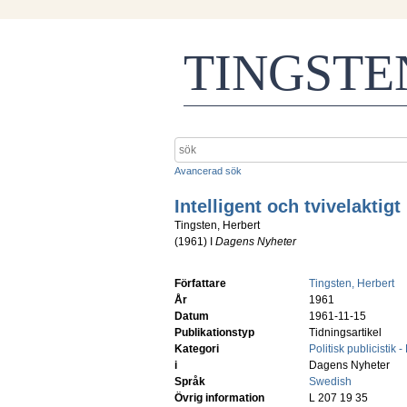
TINGST
Avancerad sök
Intelligent och tvivelaktigt
Tingsten, Herbert
(
1961
) I
Dagens Nyheter
Författare
Tingsten, Herbert
År
1961
Datum
1961-11-15
Publikationstyp
Tidningsartikel
Kategori
Politisk publicistik -
i
Dagens Nyheter
Språk
Swedish
Övrig information
L 207 19 35