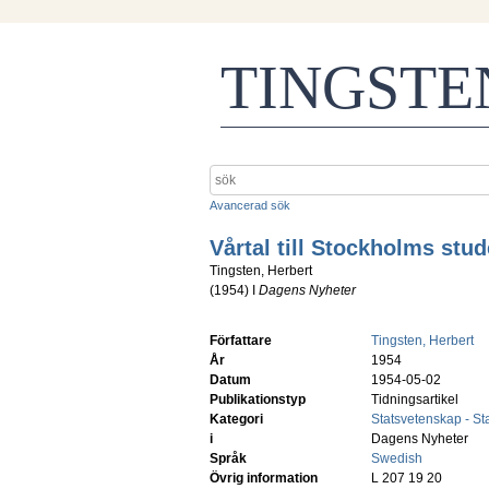
TINGST
Avancerad sök
Vårtal till Stockholms stude
Tingsten, Herbert
(
1954
) I
Dagens Nyheter
Författare
Tingsten, Herbert
År
1954
Datum
1954-05-02
Publikationstyp
Tidningsartikel
Kategori
Statsvetenskap - S
i
Dagens Nyheter
Språk
Swedish
Övrig information
L 207 19 20