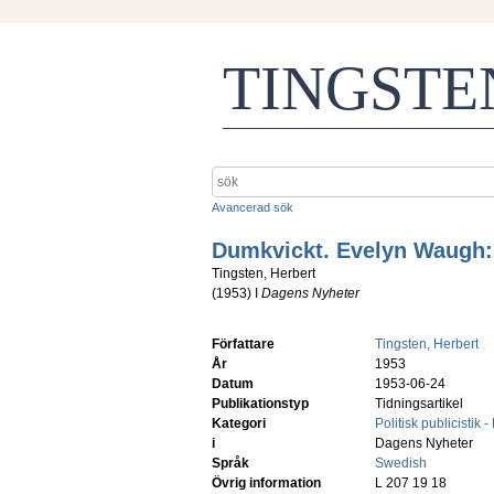
TINGST
Avancerad sök
Dumkvickt. Evelyn Waugh:
Tingsten, Herbert
(
1953
) I
Dagens Nyheter
Författare
Tingsten, Herbert
År
1953
Datum
1953-06-24
Publikationstyp
Tidningsartikel
Kategori
Politisk publicistik -
i
Dagens Nyheter
Språk
Swedish
Övrig information
L 207 19 18