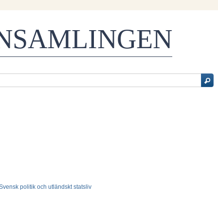
ENSAMLINGEN
- Svensk politik och utländskt statsliv