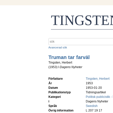
TINGST
Avancerad sök
Truman tar farväl
Tingsten, Herbert
(
1953
) I
Dagens Nyheter
Författare
Tingsten, Herbert
År
1953
Datum
1953-01-20
Publikationstyp
Tidningsartikel
Kategori
Politisk publicistik 
i
Dagens Nyheter
Språk
Swedish
Övrig information
L 207 19 17