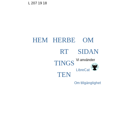
L 207 19 18
HEM
HERBE
OM
RT
SIDAN
Vi använder
TINGS
LibreCat
TEN
Om tillgänglighet