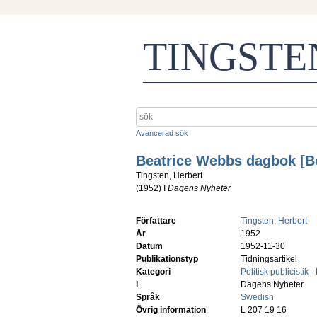
TINGST
Avancerad sök
Beatrice Webbs dagbok [Be
Tingsten, Herbert
(
1952
) I
Dagens Nyheter
Författare
Tingsten, Herbert
År
1952
Datum
1952-11-30
Publikationstyp
Tidningsartikel
Kategori
Politisk publicistik -
i
Dagens Nyheter
Språk
Swedish
Övrig information
L 207 19 16