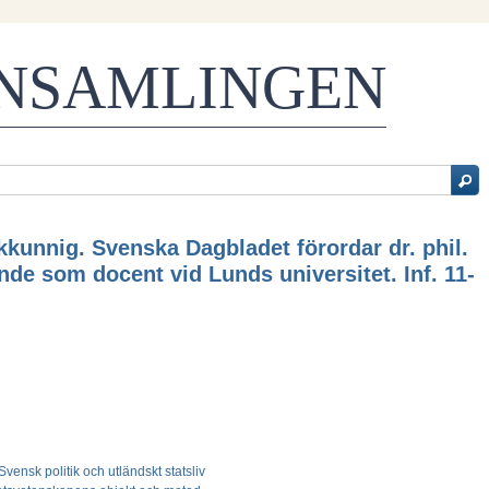
ENSAMLINGEN
kunnig. Svenska Dagbladet förordar dr. phil.
nde som docent vid Lunds universitet. Inf. 11-
- Svensk politik och utländskt statsliv