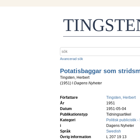
TINGST
Avancerad sök
Potatisbaggar som strids
Tingsten, Herbert
(
1951
) I
Dagens Nyheter
Författare
Tingsten, Herbert
År
1951
Datum
1951-05-04
Publikationstyp
Tidningsartikel
Kategori
Politisk publicistik 
i
Dagens Nyheter
Språk
Swedish
Övrig information
L 207 19 13