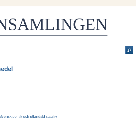
ENSAMLINGEN
medel
- Svensk politik och utländskt statsliv