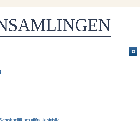
ENSAMLINGEN
g
- Svensk politik och utländskt statsliv