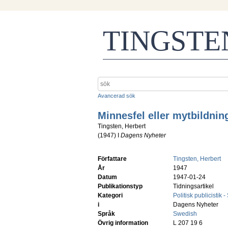
TINGST
Avancerad sök
Minnesfel eller mytbildnin
Tingsten, Herbert
(
1947
) I
Dagens Nyheter
Författare
Tingsten, Herbert
År
1947
Datum
1947-01-24
Publikationstyp
Tidningsartikel
Kategori
Politisk publicistik 
i
Dagens Nyheter
Språk
Swedish
Övrig information
L 207 19 6