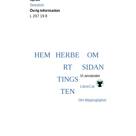
Swedish
Övrig information
L 207 19 8
HEM
HERBE
OM
RT
SIDAN
Vi använder
TINGS
LibreCat
TEN
Om tillgänglighet