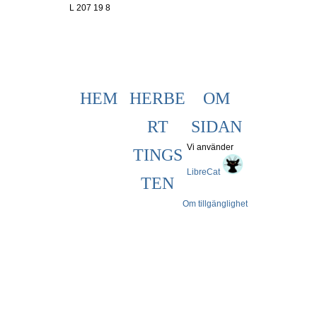
L 207 19 8
HEM
HERBE
OM
RT
SIDAN
Vi använder
TINGS
LibreCat
TEN
Om tillgänglighet