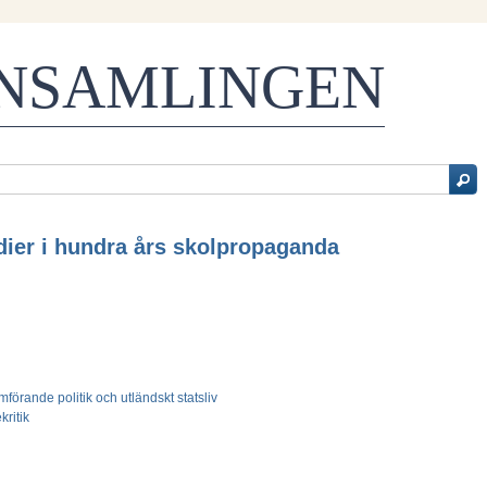
ENSAMLINGEN
dier i hundra års skolpropaganda
förande politik och utländskt statsliv
kritik