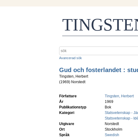
TINGST
Avancerad sök
Gud och fosterlandet : stu
Tingsten, Herbert
(
1969
)
Norstedt
Författare
Tingsten, Herbert
År
1969
Publikationstyp
Bok
Kategori
Statsvetenskap - Jäm
Statsvetenskap - Idé
Utgivare
Norstedt
Ort
Stockholm
Språk
Swedish