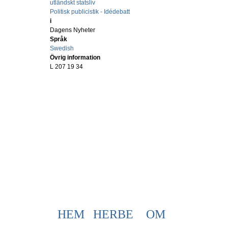
utländskt statsliv
Politisk publicistik - Idédebatt
i
Dagens Nyheter
Språk
Swedish
Övrig information
L 207 19 34
HEM
HERBE
OM