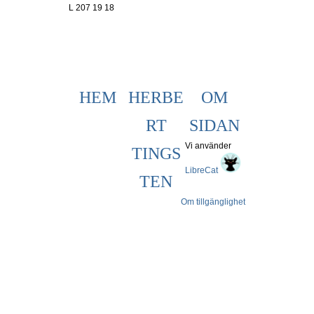
L 207 19 18
HEM
HERBE
OM
RT
SIDAN
Vi använder
TINGS
LibreCat
TEN
Om tillgänglighet