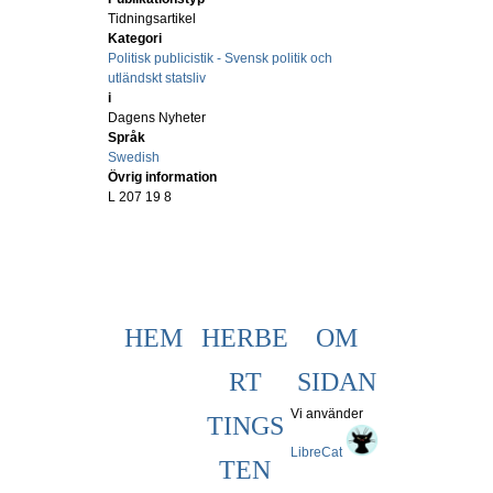
Tidningsartikel
Kategori
Politisk publicistik - Svensk politik och
utländskt statsliv
i
Dagens Nyheter
Språk
Swedish
Övrig information
L 207 19 8
HEM
HERBE
OM
RT
SIDAN
Vi använder
TINGS
LibreCat
TEN