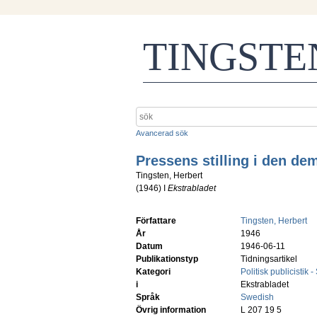
TINGST
Avancerad sök
Pressens stilling i den dem
Tingsten, Herbert
(
1946
) I
Ekstrabladet
Författare
Tingsten, Herbert
År
1946
Datum
1946-06-11
Publikationstyp
Tidningsartikel
Kategori
Politisk publicistik 
i
Ekstrabladet
Språk
Swedish
Övrig information
L 207 19 5