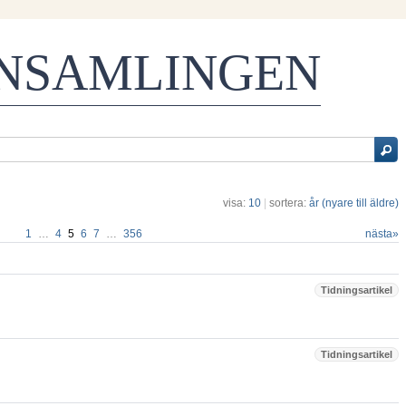
ENSAMLINGEN
visa:
10
|
sortera:
år (nyare till äldre)
1
…
4
5
6
7
…
356
nästa
»
Tidningsartikel
Tidningsartikel