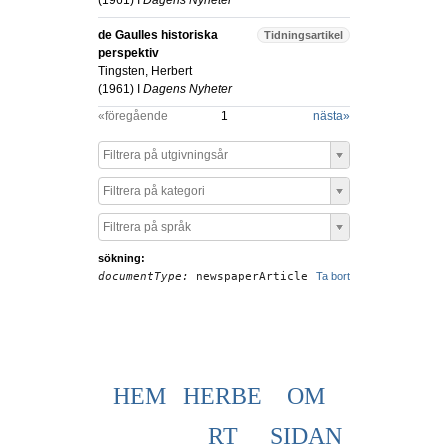
(
1961
) I
Dagens Nyheter
de Gaulles historiska
Tidningsartikel
perspektiv
Tingsten, Herbert
(
1961
) I
Dagens Nyheter
«föregående
1
nästa
»
Filtrera på utgivningsår
Filtrera på kategori
Filtrera på språk
sökning:
documentType:
newspaperArticle
Ta bort
HEM
HERBE
OM
RT
SIDAN