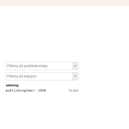
Filtrera på publikationstyp
Filtrera på kategori
sökning:
publishingYear:
1930
Ta bort