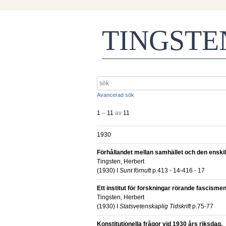
TINGST
Avancerad sök
1
–
11
av
11
1930
Förhållandet mellan samhället och den enskil
Tingsten, Herbert
(
1930
) I
Sunt förnuft
p.413 - 14-416 - 17
Ett institut för forskningar rörande fascismen
Tingsten, Herbert
(
1930
) I
Statsvetenskaplig Tidskrift
p.75-77
Konstitutionella frågor vid 1930 års riksdag.