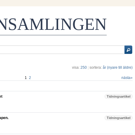
ENSAMLINGEN
visa:
250
|
sortera:
år (nyare till äldre)
1
2
nästa
»
et
Tidningsartikel
apen.
Tidningsartikel