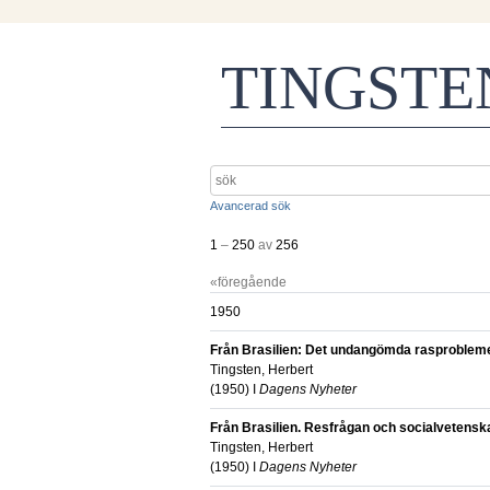
TINGST
Avancerad sök
1
–
250
av
256
«föregående
1950
Från Brasilien: Det undangömda rasproblem
Tingsten, Herbert
(
1950
) I
Dagens Nyheter
Från Brasilien. Resfrågan och socialvetensk
Tingsten, Herbert
(
1950
) I
Dagens Nyheter