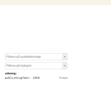
Filtrera på publikationstyp
Filtrera på kategori
sökning:
publishingYear:
1950
Ta bort