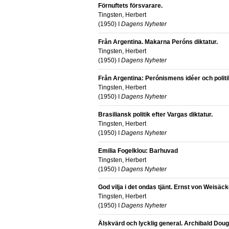
Förnuftets försvarare.
Tingsten, Herbert
(
1950
) I
Dagens Nyheter
Från Argentina. Makarna Peróns diktatur.
Tingsten, Herbert
(
1950
) I
Dagens Nyheter
Från Argentina: Perónismens idéer och politi
Tingsten, Herbert
(
1950
) I
Dagens Nyheter
Brasiliansk politik efter Vargas diktatur.
Tingsten, Herbert
(
1950
) I
Dagens Nyheter
Emilia Fogelklou: Barhuvad
Tingsten, Herbert
(
1950
) I
Dagens Nyheter
God vilja i det ondas tjänt. Ernst von Weisäc
Tingsten, Herbert
(
1950
) I
Dagens Nyheter
Älskvärd och lycklig general. Archibald Dougl