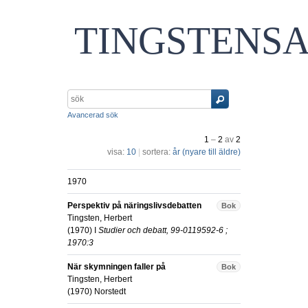
TINGSTENS
Avancerad sök
1
–
2
av
2
visa:
10
|
sortera:
år (nyare till äldre)
1970
Perspektiv på näringslivsdebatten
Bok
Tingsten, Herbert
(
1970
) I
Studier och debatt, 99-0119592-6 ;
1970:3
När skymningen faller på
Bok
Tingsten, Herbert
(
1970
)
Norstedt