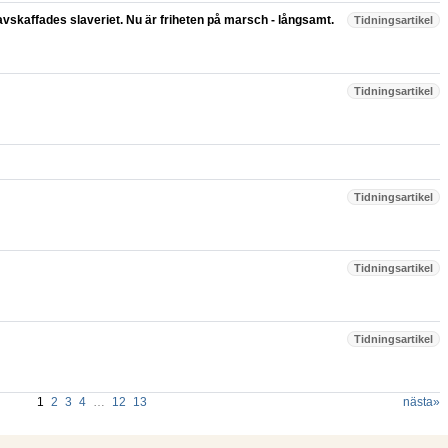
avskaffades slaveriet. Nu är friheten på marsch - långsamt.
Tidningsartikel
Tidningsartikel
Tidningsartikel
Tidningsartikel
Tidningsartikel
1
2
3
4
…
12
13
nästa
»