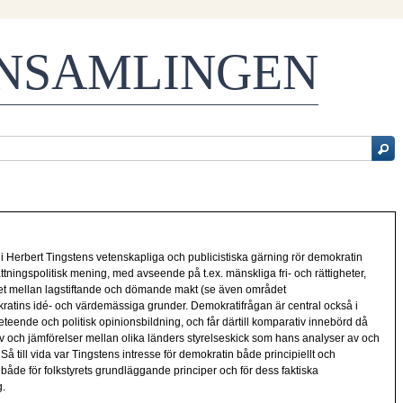
ENSAMLINGEN
i Herbert Tingstens vetenskapliga och publicistiska gärning rör demokratin
fattningspolitisk mening, med avseende på t.ex. mänskliga fri- och rättigheter,
et mellan lagstiftande och dömande makt (se även området
okratins idé- och värdemässiga grunder. Demokratifrågan är central också i
teende och politisk opinionsbildning, och får därtill komparativ innebörd då
 och jämförelser mellan olika länders styrelseskick som hans analyser av och
 Så till vida var Tingstens intresse för demokratin både principiellt och
g både för folkstyrets grundläggande principer och för dess faktiska
.