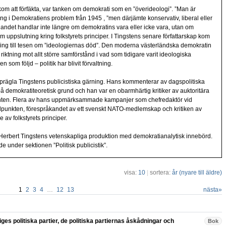
kom att förfäkta, var tanken om demokrati som en ”överideologi”. ”Man är
ng i Demokratiens problem från 1945 , ”men därjämte konservativ, liberal eller
terlandet handlar inte längre om demokratins vara eller icke vara, utan om
uppslutning kring folkstyrets principer. I Tingstens senare författarskap kom
utning till tesen om ”ideologiernas död”. Den moderna västerländska demokratin
riktning mot allt större samförstånd i vad som tidigare varit ideologiska
en som följd – politik har blivit förvaltning.
 prägla Tingstens publicistiska gärning. Hans kommenterar av dagspolitiska
å demokratiteoretisk grund och han var en obarmhärtig kritiker av auktoritära
anten. Flera av hans uppmärksammade kampanjer som chefredaktör vid
åndpunkten, förespråkandet av ett svenskt NATO-medlemskap och kritiken av
 av folkstyrets principer.
 Herbert Tingstens vetenskapliga produktion med demokratianalytisk innebörd.
e under sektionen ”Politisk publicistik”.
visa:
10
|
sortera:
år (nyare till äldre)
1
2
3
4
…
12
13
nästa
»
riges politiska partier, de politiska partiernas åskådningar och
Bok