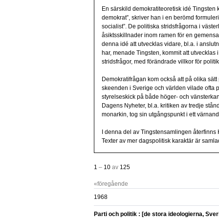
En särskild demokratiteoretisk idé Tingsten 
demokrat”, skriver han i en berömd formuleri
socialist”. De politiska stridsfrågorna i väs
åsiktsskillnader inom ramen för en gemensam 
denna idé att utvecklas vidare, bl.a. i ansl
har, menade Tingsten, kommit att utvecklas i 
stridsfrågor, med förändrade villkor för politik
Demokratifrågan kom också att på olika sätt
skeenden i Sverige och världen vilade ofta p
styrelseskick på både höger- och vänsterk
Dagens Nyheter, bl.a. kritiken av tredje st
monarkin, tog sin utgångspunkt i ett värnande
I denna del av Tingstensamlingen återfinns
Texter av mer dagspolitisk karaktär är samlad
1
–
10
av
125
«föregående
1968
Parti och politik : [de stora ideologierna, Sve