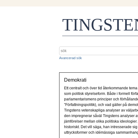
TINGST
Avancerad sök
Demokrati
Ett centralt och över tid återkommande tema 
som politisk styrelseform. Både i formell för
parlamentarismens principer och förhålland
”Författningspolitik), och vad gäller på dem
Tingstens vetenskapliga analyser av väljarbe
den impregnerar såväl Tingstens analyser av
jämförelser mellan olika politiska ideologier.
historiskt. Det vill säga, han intresserade si
uttrycksformer och idémässiga sammanhang