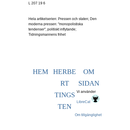
L 207 19 6
Hela artikelserien: Pressen och staten; Den
moderna pressen: "monopolistiska
tendenser", politiskt inflytande;
Tidningsmannens frihet
HEM
HERBE
OM
RT
SIDAN
Vi använder
TINGS
LibreCat
TEN
Om tillgänglighet