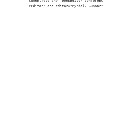
cumentType any "bookEditor conferenc
eEditor" and editor="Myrdal, Gunnar"