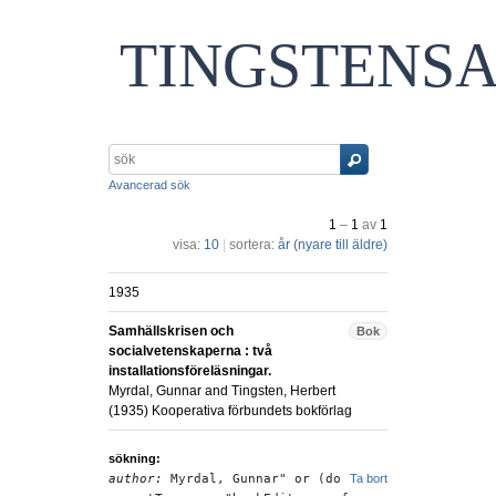
TINGSTENS
Avancerad sök
1
–
1
av
1
visa:
10
|
sortera:
år (nyare till äldre)
1935
Samhällskrisen och
Bok
socialvetenskaperna : två
installationsföreläsningar.
Myrdal, Gunnar
and
Tingsten, Herbert
(
1935
)
Kooperativa förbundets bokförlag
sökning:
author:
Myrdal, Gunnar" or (do
Ta bort