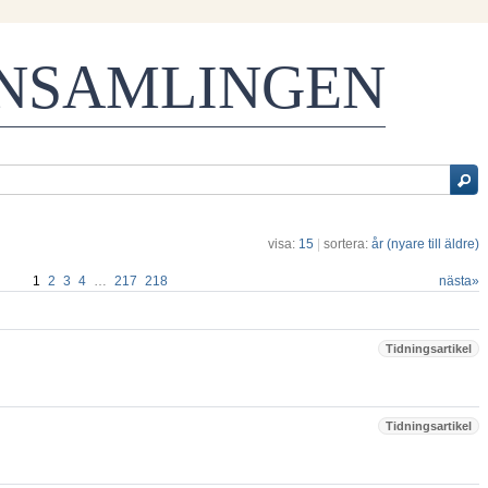
ENSAMLINGEN
visa:
15
|
sortera:
år (nyare till äldre)
1
2
3
4
…
217
218
nästa
»
Tidningsartikel
Tidningsartikel