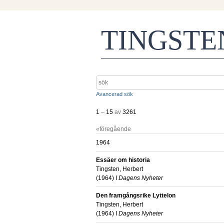
TINGST
Avancerad sök
1
–
15
av
3261
«föregående
1964
Essäer om historia
Tingsten, Herbert
(
1964
) I
Dagens Nyheter
Den framgångsrike Lyttelon
Tingsten, Herbert
(
1964
) I
Dagens Nyheter