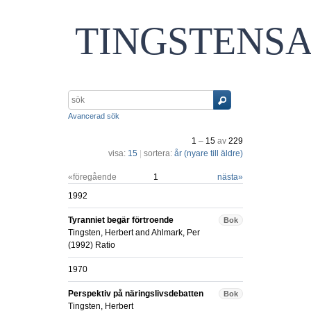
TINGSTENS
Avancerad sök
1
–
15
av
229
visa:
15
|
sortera:
år (nyare till äldre)
«föregående
1
nästa
»
1992
Tyranniet begär förtroende
Bok
Tingsten, Herbert
and
Ahlmark, Per
(
1992
)
Ratio
1970
Perspektiv på näringslivsdebatten
Bok
Tingsten, Herbert