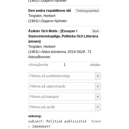
(
1963
) I
Dagens Nyheter
Den andra republikens idé
Tidningsartikel
Tingsten, Herbert
(
1963
) I
Dagens Nyheter
Åsikter Och Motiv : [Essayer i
Bok
Statsvetenskapliga, Politiska Och Litterära
ämnen]
Tingsten, Herbert
(
1963
) I
Aldus-böckerna, 0516-5628 ; 71
Aldus/Bonnier
«föregående
1
nästa
»
Filtrera på publikationstyp
Filtrera på utgivningsår
Filtrera på kategori
Filtrera på språk
sökning:
subject:
Politisk publicistik
Ta bort
– Idédebatt