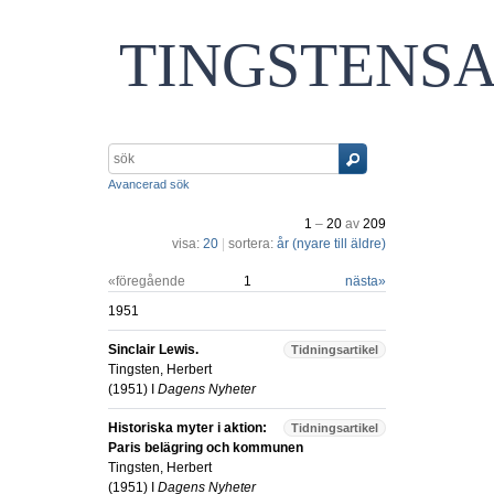
TINGSTENS
Avancerad sök
1
–
20
av
209
visa:
20
|
sortera:
år (nyare till äldre)
«föregående
1
nästa
»
1951
Sinclair Lewis.
Tidningsartikel
Tingsten, Herbert
(
1951
) I
Dagens Nyheter
Historiska myter i aktion:
Tidningsartikel
Paris belägring och kommunen
Tingsten, Herbert
(
1951
) I
Dagens Nyheter