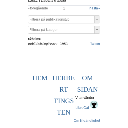
(
1951
) I
Dagens Nyheter
«föregående
1
nästa
»
Filtrera på publikationstyp
Filtrera på kategori
sökning:
publishingYear:
1951
Ta bort
HEM
HERBE
OM
RT
SIDAN
Vi använder
TINGS
LibreCat
TEN
Om tillgänglighet