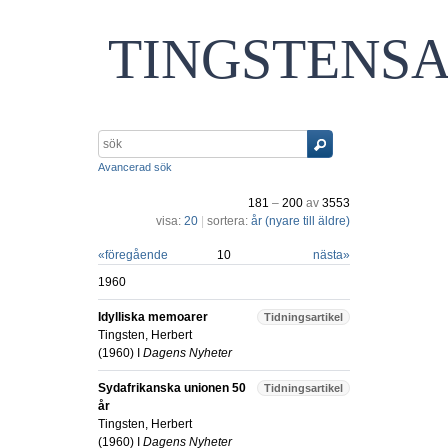
TINGSTENS
Avancerad sök
181
–
200
av
3553
visa:
20
|
sortera:
år (nyare till äldre)
«
föregående
10
nästa
»
1960
Idylliska memoarer
Tidningsartikel
Tingsten, Herbert
(
1960
) I
Dagens Nyheter
Sydafrikanska unionen 50
Tidningsartikel
år
Tingsten, Herbert
(
1960
) I
Dagens Nyheter