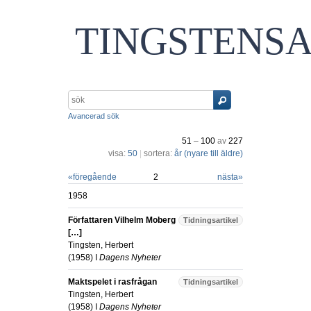
TINGSTENS
Avancerad sök
51
–
100
av
227
visa:
50
|
sortera:
år (nyare till äldre)
«
föregående
2
nästa
»
1958
Författaren Vilhelm Moberg
Tidningsartikel
[…]
Tingsten, Herbert
(
1958
) I
Dagens Nyheter
Maktspelet i rasfrågan
Tidningsartikel
Tingsten, Herbert
(
1958
) I
Dagens Nyheter