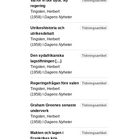
Varför vi bör byta: Ny
Tidningsartikel
regering
Tingsten, Herbert
(
1958
) I
Dagens Nyheter
Utrikeshistoria och
Tidningsartikel
utrikesdebatt
Tingsten, Herbert
(
1958
) I
Dagens Nyheter
Den sydafrikanska
Tidningsartikel
lagstiftningen […]
Tingsten, Herbert
(
1958
) I
Dagens Nyheter
Regeringsfrågan före valen
Tidningsartikel
Tingsten, Herbert
(
1958
) I
Dagens Nyheter
Graham Greenes senaste
Tidningsartikel
underverk
Tingsten, Herbert
(
1958
) I
Dagens Nyheter
Makten och lagen i
Tidningsartikel
Frankrikes kris