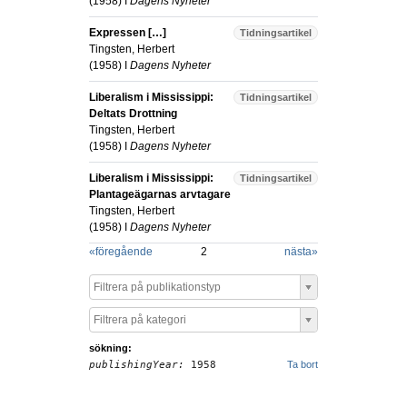
(
1958
) I
Dagens Nyheter
Expressen […]
Tidningsartikel
Tingsten, Herbert
(
1958
) I
Dagens Nyheter
Liberalism i Mississippi:
Tidningsartikel
Deltats Drottning
Tingsten, Herbert
(
1958
) I
Dagens Nyheter
Liberalism i Mississippi:
Tidningsartikel
Plantageägarnas arvtagare
Tingsten, Herbert
(
1958
) I
Dagens Nyheter
«
föregående
2
nästa
»
Filtrera på publikationstyp
Filtrera på kategori
sökning:
publishingYear:
1958
Ta bort