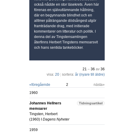
också nådde en stor läsekrets. Även här
förenas en självutlämnande hållning,
där en begynnande blindhet och en
alltmer påträngande dödsångest utgör
framträdande drag, med initierade
kommentarer om litteratur och politik. I
denna del av Tingstensamlingen
återfinns Herbert Tingstens memoarsvit
och hans sentida tankeböcker.
21
–
36
av
36
visa:
20
|
sortera:
år (nyare till äldre)
«
föregående
2
nästa»
1960
Johannes Hellners
Tidningsartikel
memoarer
Tingsten, Herbert
(
1960
) I
Dagens Nyheter
1959