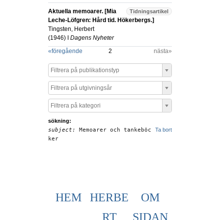
Aktuella memoarer. [Mia
Tidningsartikel
Leche-Löfgren: Hård tid. Hökerbergs.]
Tingsten, Herbert
(
1946
) I
Dagens Nyheter
«
föregående
2
nästa»
Filtrera på publikationstyp
Filtrera på utgivningsår
Filtrera på kategori
sökning:
subject:
Memoarer och tankeböc
Ta bort
ker
HEM
HERBE
OM
RT
SIDAN