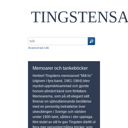
TINGSTENS
Avancerad sök
Memoarer och tankeböcker
Herbert Tingstens memoarsvit ”Mitt liv”
(utgiven i fyra band, 1961-1964) blev
mycket uppmärksammad och gjorde
honom allmänt känd som författare.
Memoarerna, som på ett elegant sätt
förenar en självutlämnande berättelse
med en personlig betraktelse över
utvecklingen i Sverige och världen
under 1900-talet, såldes i stor upplaga.
Mot slutet av sitt liv gav Tingsten därtill ut
flera mer personligt hållna böcker, som