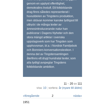
genom en upplyst offentlighet,
demokratins livsluft. Ett folkbildande
drag finns således representerat i
huvuddelen av Tingstens produktion,
men strävan kommer kanske tydligast till
uttryck i de många texter av
ämnesintroducerande natur han
publicerar i Dagens Nyheter och den
stora mängd artiklar i svenska
uppslagsverk som har Tingsten som
upphovsman, bl.a. i Nordisk Familjebok
och Bonniers konversationslexikon. I
denna del av Tingstensamlingen
återfinns ett drygt hundratal texter, som
alla tydligt avspeglar Tingstens
folkbildande ambition.
11
–
20
av
111
visa:
10
|
sortera:
år (nyare till äldre)
«
föregående
2
nästa
»
1951