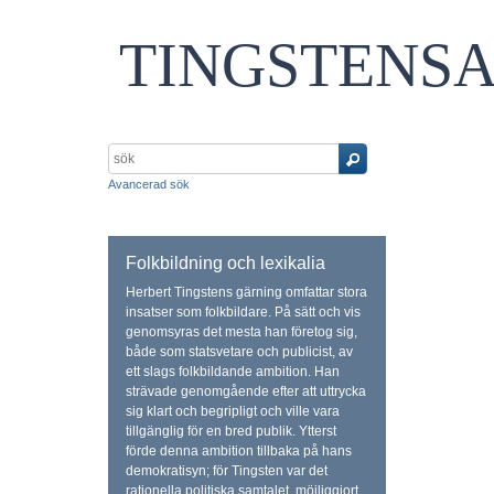
TINGSTENS
Avancerad sök
Folkbildning och lexikalia
Herbert Tingstens gärning omfattar stora
insatser som folkbildare. På sätt och vis
genomsyras det mesta han företog sig,
både som statsvetare och publicist, av
ett slags folkbildande ambition. Han
strävade genomgående efter att uttrycka
sig klart och begripligt och ville vara
tillgänglig för en bred publik. Ytterst
förde denna ambition tillbaka på hans
demokratisyn; för Tingsten var det
rationella politiska samtalet, möjliggjort