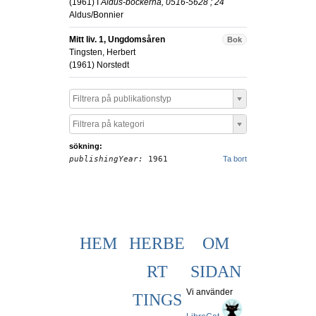
(
1961
) I
Aldus-böckerna, 0516-5628 ; 24
Aldus/Bonnier
Mitt liv. 1, Ungdomsåren
Bok
Tingsten, Herbert
(
1961
)
Norstedt
Filtrera på publikationstyp
Filtrera på kategori
sökning:
publishingYear:
1961
Ta bort
HEM
HERBE
OM
RT
SIDAN
Vi använder
TINGS