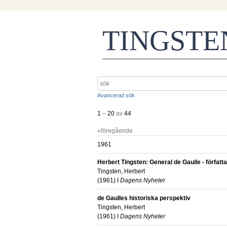
TINGST
Avancerad sök
1
–
20
av
44
«föregående
1961
Herbert Tingsten: General de Gaulle - författ
Tingsten, Herbert
(
1961
) I
Dagens Nyheter
de Gaulles historiska perspektiv
Tingsten, Herbert
(
1961
) I
Dagens Nyheter