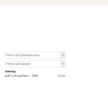
Filtrera på publikationstyp
Filtrera på kategori
sökning:
publishingYear:
1961
Ta bort