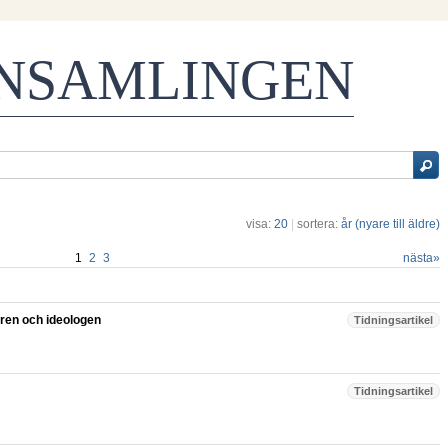
ENSAMLINGEN
visa:
20
|
sortera:
år (nyare till äldre)
1
2
3
nästa
»
aren och ideologen
Tidningsartikel
Tidningsartikel