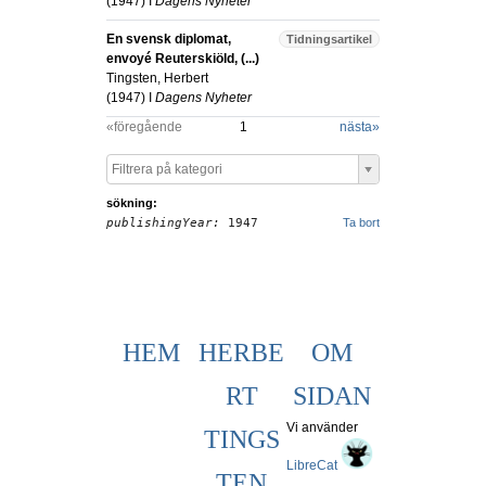
(
1947
) I
Dagens Nyheter
En svensk diplomat,
Tidningsartikel
envoyé Reuterskiöld, (...)
Tingsten, Herbert
(
1947
) I
Dagens Nyheter
«föregående
1
nästa
»
Filtrera på kategori
sökning:
publishingYear:
1947
Ta bort
HEM
HERBE
OM
RT
SIDAN
Vi använder
TINGS
LibreCat
TEN