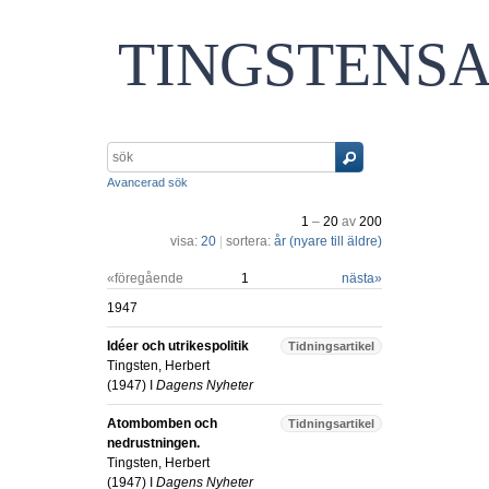
TINGSTENS
Avancerad sök
1
–
20
av
200
visa:
20
|
sortera:
år (nyare till äldre)
«föregående
1
nästa
»
1947
Idéer och utrikespolitik
Tidningsartikel
Tingsten, Herbert
(
1947
) I
Dagens Nyheter
Atombomben och
Tidningsartikel
nedrustningen.
Tingsten, Herbert
(
1947
) I
Dagens Nyheter