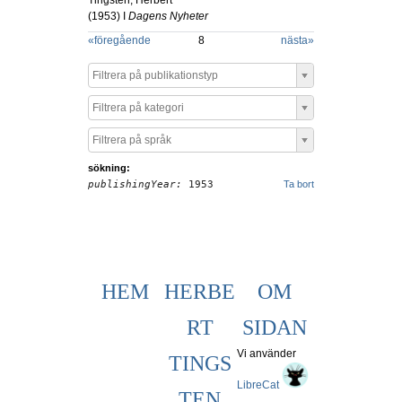
Tingsten, Herbert
(
1953
) I
Dagens Nyheter
«
föregående
8
nästa
»
Filtrera på publikationstyp
Filtrera på kategori
Filtrera på språk
sökning:
publishingYear:
1953
Ta bort
HEM
HERBE
OM
RT
SIDAN
Vi använder
TINGS
LibreCat
TEN