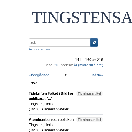
TINGSTENS
Avancerad sök
141
–
160
av
218
visa:
20
|
sortera:
år (nyare till äldre)
«
föregående
8
nästa
»
1953
Tidskriften Folket i Bild har
Tidningsartikel
publicerat […]
Tingsten, Herbert
(
1953
) I
Dagens Nyheter
Atombomben och politiken
Tidningsartikel
Tingsten, Herbert
(
1953
) I
Dagens Nyheter