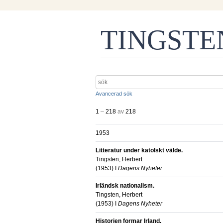
TINGST
Avancerad sök
1
–
218
av
218
1953
Litteratur under katolskt välde.
Tingsten, Herbert
(
1953
) I
Dagens Nyheter
Irländsk nationalism.
Tingsten, Herbert
(
1953
) I
Dagens Nyheter
Historien formar Irland.