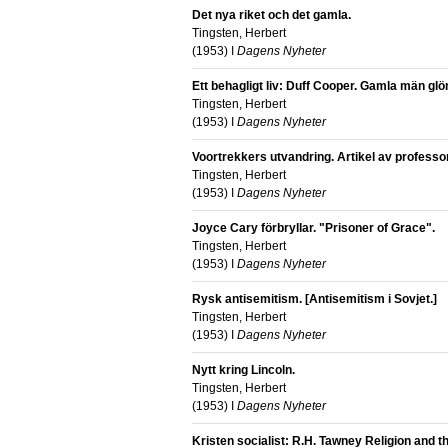
Det nya riket och det gamla.
Tingsten, Herbert
(
1953
) I
Dagens Nyheter
Ett behagligt liv: Duff Cooper. Gamla män gl
Tingsten, Herbert
(
1953
) I
Dagens Nyheter
Voortrekkers utvandring. Artikel av professor
Tingsten, Herbert
(
1953
) I
Dagens Nyheter
Joyce Cary förbryllar. "Prisoner of Grace".
Tingsten, Herbert
(
1953
) I
Dagens Nyheter
Rysk antisemitism. [Antisemitism i Sovjet.]
Tingsten, Herbert
(
1953
) I
Dagens Nyheter
Nytt kring Lincoln.
Tingsten, Herbert
(
1953
) I
Dagens Nyheter
Kristen socialist: R.H. Tawney Religion and t