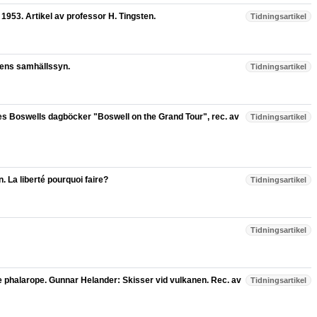
 1953. Artikel av professor H. Tingsten.
Tidningsartikel
smens samhällssyn.
Tidningsartikel
s Boswells dagböcker "Boswell on the Grand Tour", rec. av
Tidningsartikel
La liberté pourquoi faire?
Tidningsartikel
Tidningsartikel
he phalarope. Gunnar Helander: Skisser vid vulkanen. Rec. av
Tidningsartikel