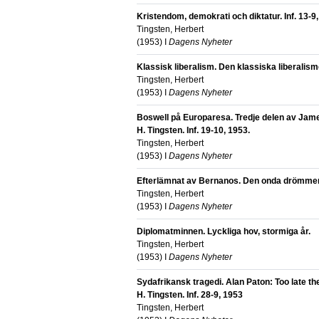
Kristendom, demokrati och diktatur. Inf. 13-9,
Tingsten, Herbert
(
1953
) I
Dagens Nyheter
Klassisk liberalism. Den klassiska liberali
Tingsten, Herbert
(
1953
) I
Dagens Nyheter
Boswell på Europaresa. Tredje delen av Jame
H. Tingsten. Inf. 19-10, 1953.
Tingsten, Herbert
(
1953
) I
Dagens Nyheter
Efterlämnat av Bernanos. Den onda drömmen. 
Tingsten, Herbert
(
1953
) I
Dagens Nyheter
Diplomatminnen. Lyckliga hov, stormiga år.
Tingsten, Herbert
(
1953
) I
Dagens Nyheter
Sydafrikansk tragedi. Alan Paton: Too late t
H. Tingsten. Inf. 28-9, 1953
Tingsten, Herbert