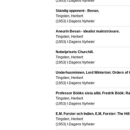
(
1953
) I
Dagens Nyheter
Ständig opponent - Bevan.
Tingsten, Herbert
(
1953
) I
Dagens Nyheter
Aneurin Bevan - idealist maktsträvare.
Tingsten, Herbert
(
1953
) I
Dagens Nyheter
Nobelprisets Churchill.
Tingsten, Herbert
(
1953
) I
Dagens Nyheter
Underhusminnen. Lord Winterton: Orders of the
Tingsten, Herbert
(
1953
) I
Dagens Nyheter
Professor Bööks sista alibi. Fredrik Böök: Ra
Tingsten, Herbert
(
1953
) I
Dagens Nyheter
E.M. Forster och Indien. E.M. Forster: The Hill 
Tingsten, Herbert
(
1953
) I
Dagens Nyheter