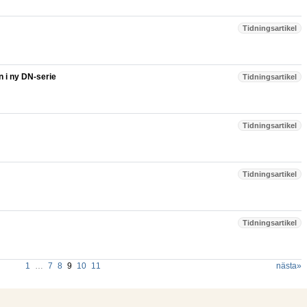
Tidningsartikel
n i ny DN-serie
Tidningsartikel
Tidningsartikel
Tidningsartikel
Tidningsartikel
1
…
7
8
9
10
11
nästa
»