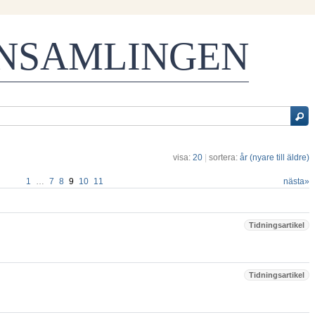
ENSAMLINGEN
visa:
20
|
sortera:
år (nyare till äldre)
1
…
7
8
9
10
11
nästa
»
Tidningsartikel
Tidningsartikel