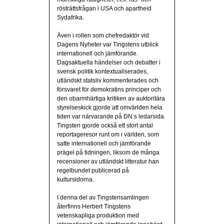
rösträttsfrågan i USA och apartheid
Sydafrika.
Även i rollen som chefredaktör vid
Dagens Nyheter var Tingstens utblick
internationell och jämförande.
Dagsaktuella händelser och debatter i
svensk politik kontextualiserades,
utländskt statsliv kommenterades och
försvaret för demokratins principer och
den obarmhärtiga kritiken av auktoritära
styrelseskick gjorde att omvärlden hela
tiden var närvarande på DN:s ledarsida.
Tingsten gjorde också ett stort antal
reportageresor runt om i världen, som
satte internationell och jämförande
prägel på tidningen, liksom de många
recensioner av utländskt litteratur han
regelbundet publicerad på
kultursidorna.
I denna del av Tingstensamlingen
återfinns Herbert Tingstens
vetenskapliga produktion med