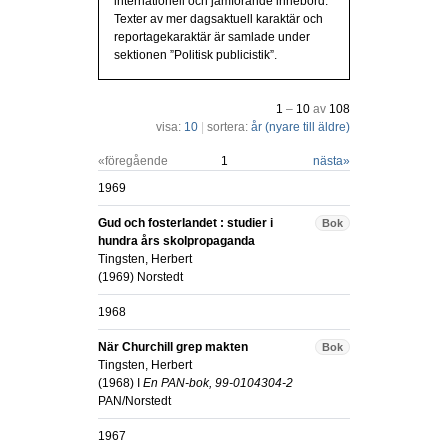
internationell och jämförande innebörd.
Texter av mer dagsaktuell karaktär och
reportagekaraktär är samlade under
sektionen ”Politisk publicistik”.
1
–
10
av
108
visa:
10
|
sortera:
år (nyare till äldre)
«föregående
1
nästa
»
1969
Gud och fosterlandet : studier i
Bok
hundra års skolpropaganda
Tingsten, Herbert
(
1969
)
Norstedt
1968
När Churchill grep makten
Bok
Tingsten, Herbert
(
1968
) I
En PAN-bok, 99-0104304-2
PAN/Norstedt
1967