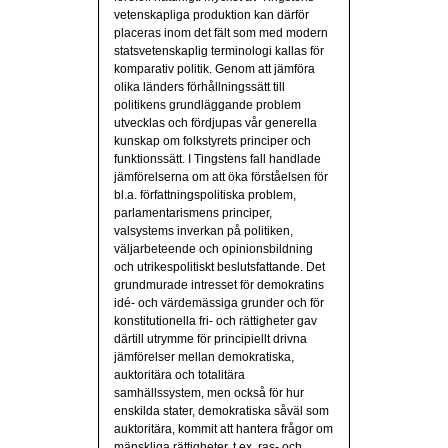
vetenskapliga produktion kan därför
placeras inom det fält som med modern
statsvetenskaplig terminologi kallas för
komparativ politik. Genom att jämföra
olika länders förhållningssätt till
politikens grundläggande problem
utvecklas och fördjupas vår generella
kunskap om folkstyrets principer och
funktionssätt. I Tingstens fall handlade
jämförelserna om att öka förståelsen för
bl.a. författningspolitiska problem,
parlamentarismens principer,
valsystems inverkan på politiken,
väljarbeteende och opinionsbildning
och utrikespolitiskt beslutsfattande. Det
grundmurade intresset för demokratins
idé- och värdemässiga grunder och för
konstitutionella fri- och rättigheter gav
därtill utrymme för principiellt drivna
jämförelser mellan demokratiska,
auktoritära och totalitära
samhällssystem, men också för hur
enskilda stater, demokratiska såväl som
auktoritära, kommit att hantera frågor om
mänskliga rättigheter, t.ex. ras- och