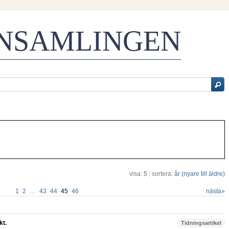
ENSAMLINGEN
visa:
5
|
sortera:
år (nyare till äldre)
1
2
…
43
44
45
46
nästa
»
kt.
Tidningsartikel