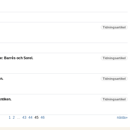
Tidningsartikel
re: Barrès och Sorel.
Tidningsartikel
n.
Tidningsartikel
ntiken.
Tidningsartikel
1
2
…
43
44
45
46
nästa
»