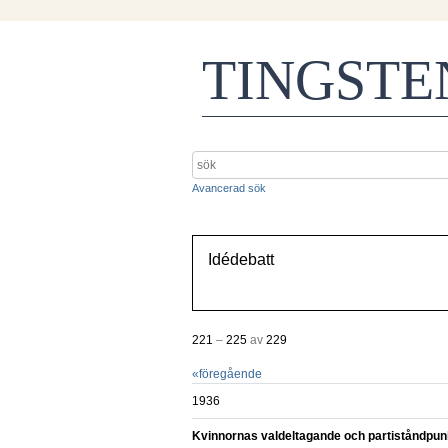
TINGST
Avancerad sök
Idédebatt
221
–
225
av
229
«
föregående
1936
Kvinnornas valdeltagande och partiståndpun