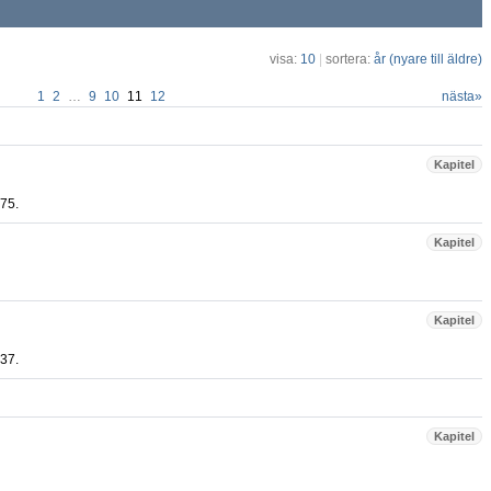
visa:
10
|
sortera:
år (nyare till äldre)
1
2
…
9
10
11
12
nästa
»
Kapitel
 75.
Kapitel
Kapitel
 37.
Kapitel