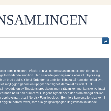
ENSAMLINGEN
atser som folkbildare. På sätt och vis genomsyras det mesta han företog sig,
lags folkbildande ambition. Han strävade genomgående efter att uttrycka sig
g för en bred publik. Ytterst förde denna ambition tillbaka på hans demokratisyn;
let, möjliggjort genom en upplyst offentlighet, demokratins livsluft. Ett
at i huvuddelen av Tingstens produktion, men strävan kommer kanske tydligast
ducerande natur han publicerar i Dagens Nyheter och den stora mängd artiklar i
upphovsman, bl.a. i Nordisk Familjebok och Bonniers konversationslexikon. I
 drygt hundratal texter, som alla tydligt avspeglar Tingstens folkbildande