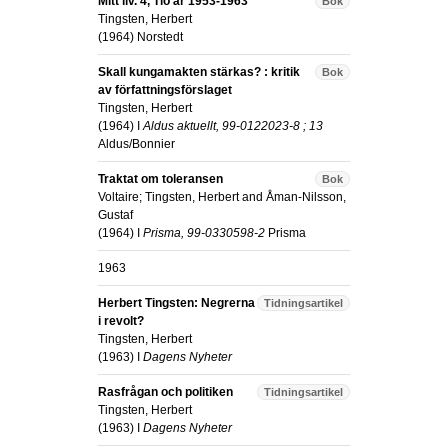
Mitt liv. 4, Tio år 1953-1963
Bok
Tingsten, Herbert
(
1964
)
Norstedt
Skall kungamakten stärkas? : kritik
Bok
av författningsförslaget
Tingsten, Herbert
(
1964
) I
Aldus aktuellt, 99-0122023-8 ; 13
Aldus/Bonnier
Traktat om toleransen
Bok
Voltaire
;
Tingsten, Herbert
and
Åman-Nilsson,
Gustaf
(
1964
) I
Prisma, 99-0330598-2
Prisma
1963
Herbert Tingsten: Negrerna
Tidningsartikel
i revolt?
Tingsten, Herbert
(
1963
) I
Dagens Nyheter
Rasfrågan och politiken
Tidningsartikel
Tingsten, Herbert
(
1963
) I
Dagens Nyheter