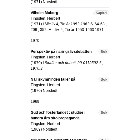
(
1971
)
Norstedt
Vilhelm Moberg
Kapitel
Tingsten, Herbert
(
1971
) I
Mitt liv.4, Tio år 1953-1963
S. 64-68 ;
209 ; 352
.
Mitt liv. 4, Tio år 1953-1963 1971
1970
Perspektiv på näringslivsdebatten
Bok
Tingsten, Herbert
(
1970
) I
Studier och debatt, 99-0119592-6 ;
1970:3
När skymningen faller på
Bok
Tingsten, Herbert
(
1970
)
Norstedt
1969
Gud och fosterlandet : studier i
Bok
hundra års skolpropaganda
Tingsten, Herbert
(
1969
)
Norstedt