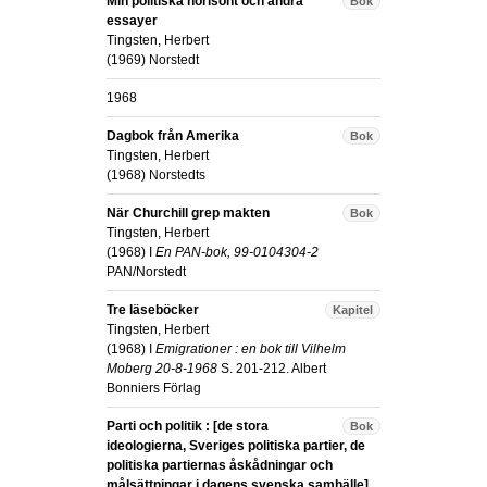
Min politiska horisont och andra
Bok
essayer
Tingsten, Herbert
(
1969
)
Norstedt
1968
Dagbok från Amerika
Bok
Tingsten, Herbert
(
1968
)
Norstedts
När Churchill grep makten
Bok
Tingsten, Herbert
(
1968
) I
En PAN-bok, 99-0104304-2
PAN/Norstedt
Tre läseböcker
Kapitel
Tingsten, Herbert
(
1968
) I
Emigrationer : en bok till Vilhelm
Moberg 20-8-1968
S. 201-212
.
Albert
Bonniers Förlag
Parti och politik : [de stora
Bok
ideologierna, Sveriges politiska partier, de
politiska partiernas åskådningar och
målsättningar i dagens svenska samhälle]