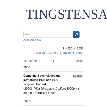
TINGSTENS
Avancerad sök
1
–
250
av
3553
visa:
250
|
sortera:
år (nyare till äldre)
«föregående
1
nästa
»
2000
Gemenhet i svensk debatt:
Kapitel
jämförelse 1935 och 1970
Tingsten, Herbert
(
2000
) I
Vilja frihet, motstå våldet
2000(4), s.
39-44]
.
Tre Böcker Förlag
1997